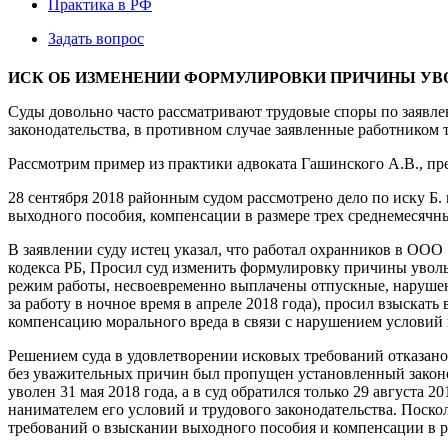
Практика в РФ
Задать вопрос
ИСК ОБ ИЗМЕНЕНИИ ФОРМУЛИРОВКИ ПРИЧИНЫ УВ
Суды довольно часто рассматривают трудовые споры по заявле
законодательства, в противном случае заявленные работником 
Рассмотрим пример из практики адвоката Гашинского А.В., п
28 сентября 2018 районным судом рассмотрено дело по иску Б
выходного пособия, компенсации в размере трех среднемесячн
В заявлении суду истец указал, что работал охранников в ООО «К
кодекса РБ, Просил суд изменить формулировку причины увольн
режим работы, несвоевременно выплачены отпускные, нарушен с
за работу в ночное время в апреле 2018 года), просил взыскат
компенсацию морального вреда в связи с нарушением условий 
Решением суда в удовлетворении исковых требований отказано
без уважительных причин был пропущен установленный законо
уволен 31 мая 2018 года, а в суд обратился только 29 августа 
нанимателем его условий и трудового законодательства. Поск
требований о взыскании выходного пособия и компенсации в р