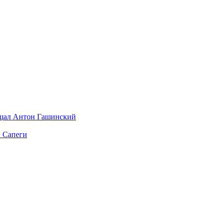
ищал Антон Гашинский
и Сапеги