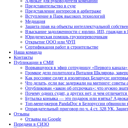
Адвокат для руководителя компании
Представительство в суде
Представление интересов в арбитраже
Вступление в Парк высоких технологий
Медиация
Защита прав на объекты интеллектуальной собстве
Взыскание задолженности с юрлиц, ИП, граждан в 
Юридическая помощь грузоперевозчикам
Открытие ООО или ЧУП
Сертификация работ в строительстве
Наша команда
Контакты
Публикации в СМИ
Ворвавшуюся в эфир сотрудницу «Первого канала»
Громкое дело политолога Виталия Шклярова, завер
Как россияне сидят в изоляторах Беларуси: интер
Что делать, если вас задержали на митинге: советы
Опубликован «закон об отсрочках»: что нужно зна
Почему одних судят, а других нет, и чем отличаетс
Бутылка коньяка — это подарок или взятка? Адвок
Топ-менеджеров PandaDoc в Белоруссии обвинили 
Оправдательный приговор по ч. 4 ст. 328 УК. Защ
Отзывы
Отзывы на Google
Передачи в СИЗО