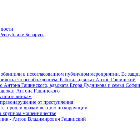
нности
Республике Беларусь
 обвинили в несогласованном публичном мероприятии. Ее защ
шилось его освобождением. Работал адвокат Антон Гашинский
вью Антона Гашинского, адвоката Егора Дудникова и семьи Софи
 адвокат Антона Гашинского
ть призывникам
я правонарушение от преступления
аты прочли врачам лекцию по коррупции
в крупном мошенничестве
итник - Антон Владимирович Гашинский