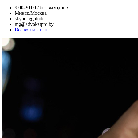
9:00-20:00 / без выходных
Минск/Москва
skype: ggolodd
mg@advokatpro.by
Все контакты »