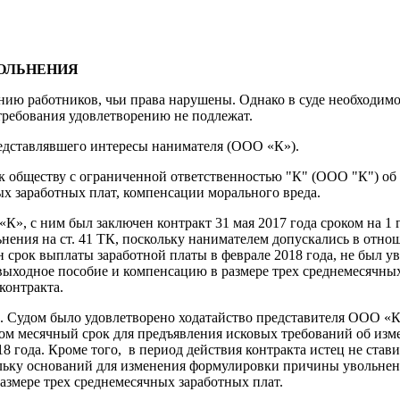
ОЛЬНЕНИЯ
нию работников, чьи права нарушены. Однако в суде необходимо
требования удовлетворению не подлежат.
редставлявшего интересы нанимателя (ООО «К»).
. к обществу с ограниченной ответственностью "К" (ООО "К") 
ых заработных плат, компенсации морального вреда.
», с ним был заключен контракт 31 мая 2017 года сроком на 1 год
ения на ст. 41 ТК, поскольку нанимателем допускались в отнош
рок выплаты заработной платы в феврале 2018 года, не был уве
ь выходное пособие и компенсацию в размере трех среднемесячных
контракта.
. Судом было удовлетворено ходатайство представителя ООО «К
м месячный срок для предъявления исковых требований об изм
2018 года. Кроме того, в период действия контракта истец не ста
ольку оснований для изменения формулировки причины увольнени
азмере трех среднемесячных заработных плат.